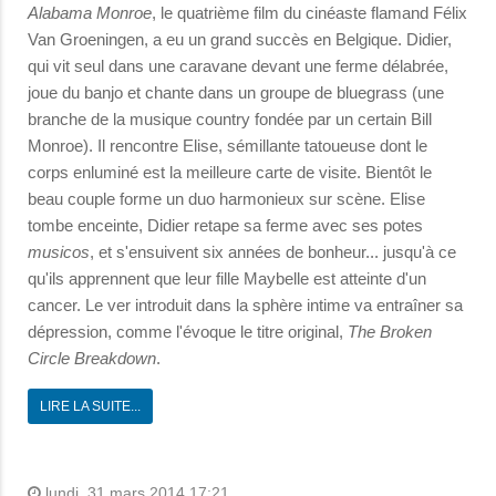
Alabama Monroe
, le quatrième film du cinéaste flamand Félix
Van Groeningen, a eu un grand succès en Belgique. Didier,
qui vit seul dans une caravane devant une ferme délabrée,
joue du banjo et chante dans un groupe de bluegrass (une
branche de la musique country fondée par un certain Bill
Monroe). Il rencontre Elise, sémillante tatoueuse dont le
corps enluminé est la meilleure carte de visite. Bientôt le
beau couple forme un duo harmonieux sur scène. Elise
tombe enceinte, Didier retape sa ferme avec ses potes
musicos
, et s'ensuivent six années de bonheur... jusqu'à ce
qu'ils apprennent que leur fille Maybelle est atteinte d'un
cancer. Le ver introduit dans la sphère intime va entraîner sa
dépression, comme l'évoque le titre original,
The Broken
Circle Breakdown
.
LIRE LA SUITE...
lundi, 31 mars 2014 17:21