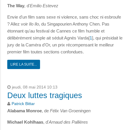
The Way
,
d'
Emilio Estevez
Envie d'un film sans sexe ni violence, sans choc ni esbroufe
? Allez voir
Ilo Ilo
, du Singapourien Anthony Chen. Pas
étonnant qu'au festival de Cannes ce film humble et
délibérément simple ait séduit Agnès Varda[
1
], qui présidait le
jury de la Caméra d'Or, un prix récompensant le meilleur
premier film toutes sections confondues.
LIRE LA SUITE...
jeudi, 08 mai 2014 10:13
Deux luttes tragiques
Patrick Bittar
Alabama Monroe
, de
Félix Van Groeningen
Michael Kohlhaas
, d'
Arnaud des Pallières