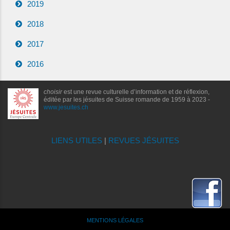
2019
2018
2017
2016
choisir
est une revue culturelle d’information et de réflexion,
éditée par les jésuites de Suisse romande de 1959 à 2023 -
www.jesuites.ch
LIENS UTILES
|
REVUES JÉSUITES
MENTIONS LÉGALES