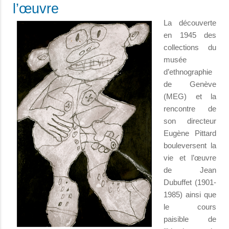
l’œuvre
La découverte
en 1945 des
collections du
musée
d’ethnographie
de Genève
(MEG) et la
rencontre de
son directeur
Eugène Pittard
bouleversent la
vie et l’œuvre
de Jean
Dubuffet (1901-
1985) ainsi que
le cours
paisible de