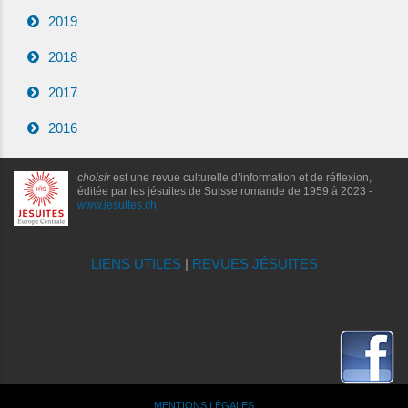
2019
2018
2017
2016
choisir
est une revue culturelle d’information et de réflexion,
éditée par les jésuites de Suisse romande de 1959 à 2023 -
www.jesuites.ch
LIENS UTILES
|
REVUES JÉSUITES
MENTIONS LÉGALES