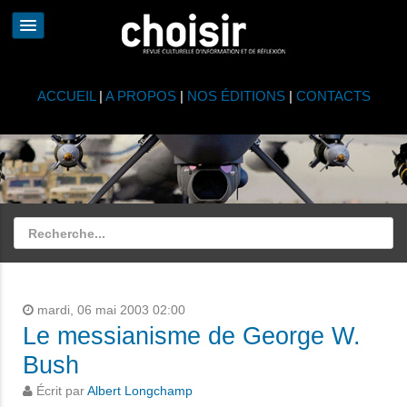
ACCUEIL
|
A PROPOS
|
NOS ÉDITIONS
|
CONTACTS
mardi, 06 mai 2003 02:00
Le messianisme de George W.
Bush
Écrit par
Albert Longchamp