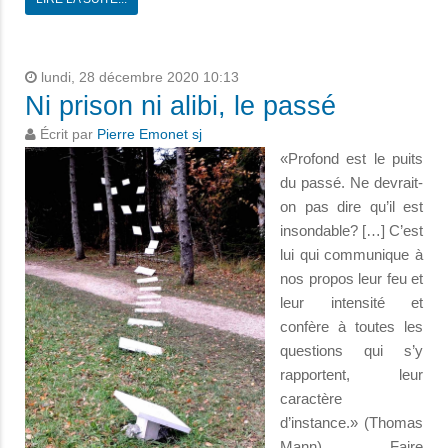
lundi, 28 décembre 2020 10:13
Ni prison ni alibi, le passé
Écrit par
Pierre Emonet sj
«Profond est le puits
du passé. Ne devrait-
on pas dire qu’il est
insondable? […] C’est
lui qui communique à
nos propos leur feu et
leur intensité et
confère à toutes les
questions qui s’y
rapportent, leur
caractère
d’instance.» (Thomas
Mann) Faire