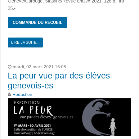
Genève/Carouge, Slatkine/Revue
choisir
2021, 128 p., frs
25.-
COMMANDE DU RECUEIL
LIRE LA SUITE...
mardi, 02 mars 2021 16:08
La peur vue par des élèves
genevois-es
Redaction