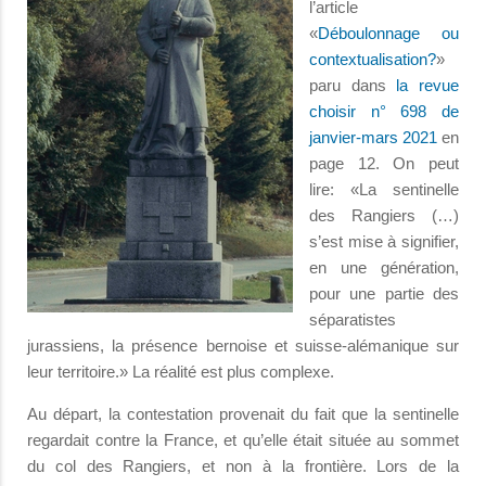
l’article
«
Déboulonnage ou
contextualisation?
»
paru dans
la revue
choisir n° 698 de
janvier-mars 2021
en
page 12. On peut
lire: «La sentinelle
des Rangiers (…)
s’est mise à signifier,
en une génération,
pour une partie des
séparatistes
jurassiens, la présence bernoise et suisse-alémanique sur
leur territoire.» La réalité est plus complexe.
Au départ, la contestation provenait du fait que la sentinelle
regardait contre la France, et qu’elle était située au sommet
du col des Rangiers, et non à la frontière. Lors de la