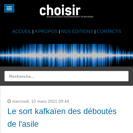
ACCUEIL
|
A PROPOS
|
NOS ÉDITIONS
|
CONTACTS
mercredi, 10 mars 2021 09:44
Le sort kafkaïen des déboutés
de l'asile