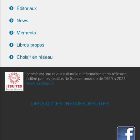
Éditoriaux
News
Memento
Libres propos
Choisir en réseau
choisir
est une revue culturelle d’information et de réflexion,
éditée par les jésuites de Suisse romande de 1959 à 2023 -
www.jesuites.ch
LIENS UTILES
|
REVUES JÉSUITES