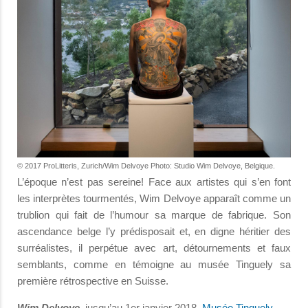
© 2017 ProLitteris, Zurich/Wim Delvoye Photo: Studio Wim Delvoye, Belgique.
L’époque n’est pas sereine! Face aux artistes qui s’en font
les interprètes tourmentés, Wim Delvoye apparaît comme un
trublion qui fait de l’humour sa marque de fabrique. Son
ascendance belge l’y prédisposait et, en digne héritier des
surréalistes, il perpétue avec art, détournements et faux
semblants, comme en témoigne au musée Tinguely sa
première rétrospective en Suisse.
Wim Delvoye
, jusqu’au 1er janvier 2018,
Musée Tinguely
,