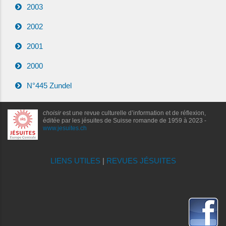
2003
2002
2001
2000
N°445 Zundel
choisir
est une revue culturelle d’information et de réflexion,
éditée par les jésuites de Suisse romande de 1959 à 2023 -
www.jesuites.ch
LIENS UTILES
|
REVUES JÉSUITES