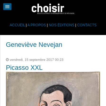
ACCUEIL
|
A PROPOS
|
NOS ÉDITIONS
|
CONTACTS
Geneviève Nevejan
vendredi, 15 septembre 2017 00:23
Picasso XXL