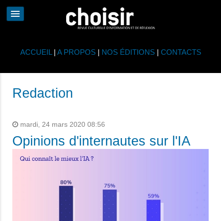
ACCUEIL
|
A PROPOS
|
NOS ÉDITIONS
|
CONTACTS
Redaction
mardi, 24 mars 2020 08:56
Opinions d'internautes sur l'IA