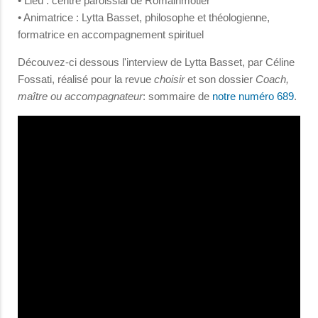
• Lieu : centre paroissial de Romainmôtier
• Animatrice : Lytta Basset, philosophe et théologienne,
formatrice en accompagnement spirituel
Découvez-ci dessous l'interview de Lytta Basset, par Céline
Fossati, réalisé pour la revue
choisir
et son dossier
Coach,
maître ou accompagnateur
: sommaire de
notre numéro 689
.