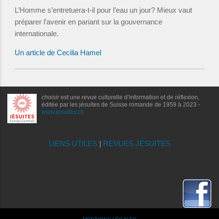
L’Homme s’entretuera-t-il pour l’eau un jour? Mieux vaut
préparer l’avenir en pariant sur la gouvernance
internationale.
Un article de Cecilia Hamel
choisir
est une revue culturelle d’information et de réflexion,
éditée par les jésuites de Suisse romande de 1959 à 2023 -
www.jesuites.ch
LIENS UTILES
|
REVUES JÉSUITES