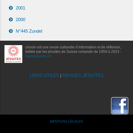
2001
2000
N°445 Zundel
choisir
est une revue culturelle d’information et de réflexion,
éditée par les jésuites de Suisse romande de 1959 à 2023 -
www.jesuites.ch
LIENS UTILES
|
REVUES JÉSUITES
MENTIONS LÉGALES