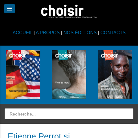
ACCUEIL
|
A PROPOS
|
NOS ÉDITIONS
|
CONTACTS
Etienne Perrot sj