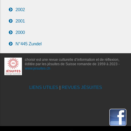
2002
2001
2000
N°445 Zundel
choisir
est une revue culturelle d’information et de réflexion,
éditée par les jésuites de Suisse romande de 1959 à 2023 -
www.jesuites.ch
LIENS UTILES
|
REVUES JÉSUITES