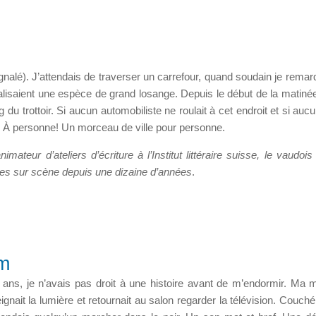
ignalé). J’attendais de traverser un carrefour, quand soudain je remar
ialisaient une espèce de grand losange. Depuis le début de la matiné
g du trottoir. Si aucun automobiliste ne roulait à cet endroit et si auc
e? À personne! Un morceau de ville pour personne.
imateur d’ateliers d’écriture à l’Institut littéraire suisse, le vaudo
tes sur scène depuis une dizaine d’années
.
im
 ans, je n’avais pas droit à une histoire avant de m’endormir. Ma
teignait la lumière et retournait au salon regarder la télévision. Couch