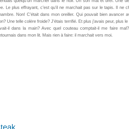
ntendais quelqu’un marcher dans le noir. Un son mat et bref. Une 
e. Le plus effrayant, c’est qu’il ne marchait pas sur le tapis. Il ne 
mbre. Non! C’était dans mon oreiller. Qui pouvait bien avancer 
on? Une telle colère froide? J’étais terrifié. Et plus j’avais peur, plus l
avait-il dans la main? Avec quel couteau comptait-il me faire ma
tournais dans mon lit. Mais rien à faire: il marchait vers moi.
teak