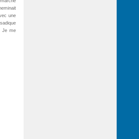
démarche
cheminait
avec une
e sadique
l? Je me