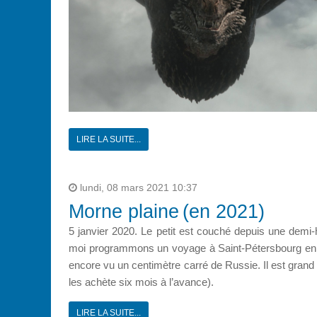
LIRE LA SUITE...
lundi, 08 mars 2021 10:37
Morne plaine (en 2021)
5 janvier 2020. Le petit est couché depuis une demi-h
moi programmons un voyage à Saint-Pétersbourg en ju
encore vu un centimètre carré de Russie. Il est grand 
les achète six mois à l’avance).
LIRE LA SUITE...