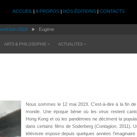
ACCUEIL
|
A PROPOS
|
NOS ÉDITIONS
|
CONTACTS
Avril/Juin 2018
Eugène
ARTS & PHILOSOPHIE
ACTUALITES
Nous sommes le 12 mai 2019. C’est-à-dire à la fin de 
monde. Une époque bénie où les virus restent cant
Hong Kong et où les pandémies ne déciment la popula
dans certains films de Soderberg (
Contagion
, 2011). U
télévisée impose depuis quelques années l’imaginaire 