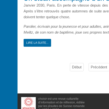
Janvier 2030, Paris. En perte de vitesse depuis des 
Après s’être retrouvés quatre automnes de suite avec
doivent tenter quelque chose.
Parolier, écrivain pour la jeunesse et pour adultes, anim
Meiltz, de son nom de baptême, joue ses propres text
LIRE LA SUITE...
Début
Précédent
choisir
est une revue culturelle
d’information et de réflexion, éditée
par les jésuites de Suisse romande