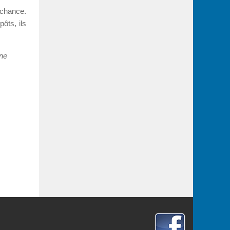
 chance.
ôts, ils
ène