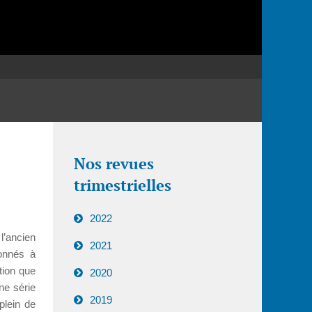
Nos revues
trimestrielles
2022
l’ancien
2021
onnés à
tion que
2020
ne série
2019
plein de