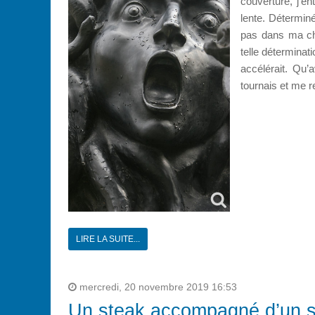
couverture, j’e
lente. Déterminé
pas dans ma cha
telle déterminati
accélérait. Qu’
tournais et me re
LIRE LA SUITE...
mercredi, 20 novembre 2019 16:53
Un steak accompagné d’un s