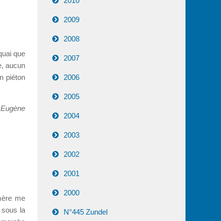
2010
2009
2008
quai que
2007
e, aucun
un piéton
2006
2005
is Eugène
2004
2003
2002
2001
2000
 mère me
é sous la
N°445 Zundel