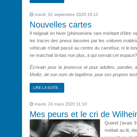
mardi, 01 septembre 2020 19:12
Nouvelles cartes
Il neigeait en hiver (phénomène rare méritant d’être s
les traces des pneus laissées par les voitures matér
véhicule n’était passé au centre du carrefour, ni le lon
ne marchait là-bas non plus, à qui servait cet espac
Écrivain pour la jeunesse et pour adultes, parolier, an
Meiltz, de son nom de baptême, joue ses propres tex
LIRE LA SUITE...
mardi, 24 mars 2020 11:10
Mes peurs et le cri de Wilhe
Quand j’avais 9
mettait au lit, é