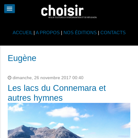
ACCUEIL
|
A PROPOS
|
NOS ÉDITIONS
|
CONTACTS
Eugène
dimanche, 26 novembre 2017 00:40
Les lacs du Connemara et
autres hymnes