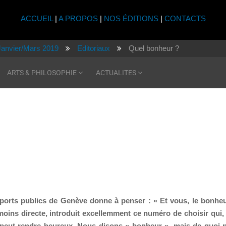
ACCUEIL
|
A PROPOS
|
NOS ÉDITIONS
|
CONTACTS
Janvier/Mars 2019
Editoriaux
Quel bonheur ?
ARTS & PHILOSOPHIE
ACTUALITES
sports publics de Genève donne à penser : « Et vous, le bonhe
oins directe, introduit excellemment ce numéro de choisir qui, 
i peut rendre heureux. Nous disons « bonheur », mais de quoi 