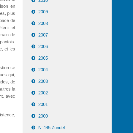
2010
aison en
2009
es, plus
space de
2008
tenir et
 main de
2007
pantois.
2006
e, et les
2005
stion se
2004
ues qui,
2003
tudes, de
utres la
2002
nt, avec
2001
istence,
2000
N°445 Zundel