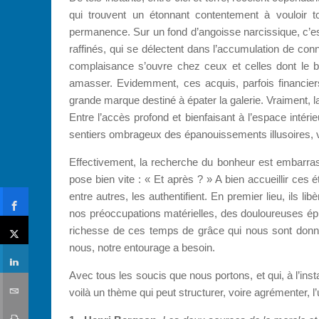
qui trouvent un étonnant contentement à vouloir to
permanence. Sur un fond d’angoisse narcissique, c’est 
raffinés, qui se délectent dans l’accumulation de co
complaisance s’ouvre chez ceux et celles dont le 
amasser. Evidemment, ces acquis, parfois financie
grande marque destiné à épater la galerie. Vraiment, 
Entre l’accès profond et bienfaisant à l’espace intérie
sentiers ombrageux des épanouissements illusoires, v
Effectivement, la recherche du bonheur est embarrass
pose bien vite : « Et après ? » A bien accueillir ces 
entre autres, les authentifient. En premier lieu, ils l
nos préoccupations matérielles, des douloureuses épre
richesse de ces temps de grâce qui nous sont don
nous, notre entourage a besoin.
Avec tous les soucis que nous portons, et qui, à l’ins
voilà un thème qui peut structurer, voire agrémenter, l