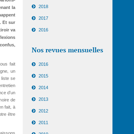
2018
nant la
chappent
2017
. Et sur
iroir va
2016
flexions
 confus,
Nos revues mensuelles
ous fait
2016
agne, un
2015
liste se
ntretien
2014
nce d’un
2013
moire de
 fait, à
2012
tre être
2011
naissons