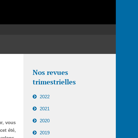
Nos revues
trimestrielles
2022
2021
2020
ur, vous
cet été,
2019
parlons-