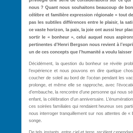
nous ? Quant nous souhaitons beaucoup de bonhe
célèbre et familière expression régionale « tout 
pas les subtiles différences entre le plaisir, la sa
ce vaste horizon, la paix, la joie ont aussi leur 
sortir le « bonheur », celui auquel nous aspirons
pertinentes d’Henri Bergson nous revient à l’esp
un de ces concepts que l’humanité a voulu laisser
Décidément, la question du bonheur se révèle prob
l’expérience et nous pouvons en dire quelque chos
coucher de soleil au bord de l’océan pendant les vac
prolonge, et même elle se rapproche, avec l’évocatio
d’embauche, la rencontre d’une personne qui nous séd
enfant, la célébration d’un anniversaire. L’énumérat
ces soirées familiales qui rendaient heureux ses parti
nous interroger tranquillement sur nos attentes de « 
songe.
De tels instants, entre ciel et terre, recèlent cepend