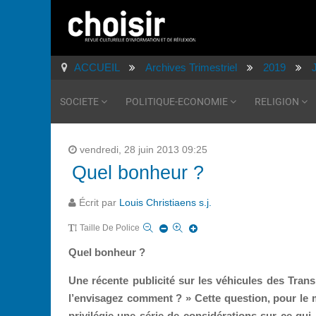
ACCUEIL
Archives Trimestriel
2019
SOCIETE
POLITIQUE-ECONOMIE
RELIGION
vendredi, 28 juin 2013 09:25
Quel bonheur ?
Écrit par
Louis Christiaens s.j.
Taille De Police
Quel bonheur ?
Une récente publicité sur les véhicules des Tran
l’envisagez comment ? » Cette question, pour le m
privilégie une série de considérations sur ce qu