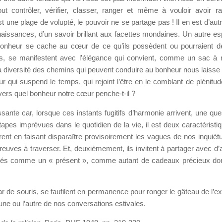
ut contrôler, vérifier, classer, ranger et même à vouloir avoir r
une plage de volupté, le pouvoir ne se partage pas ! Il en est d’autr
nnaissances, d’un savoir brillant aux facettes mondaines. Un autre e
bonheur se cache au cœur de ce qu’ils possèdent ou pourraient dé
rs, se manifestent avec l’élégance qui convient, comme un sac à
la diversité des chemins qui peuvent conduire au bonheur nous laisse 
ur qui suspend le temps, qui rejoint l’être en le comblant de plénitud
ers quel bonheur notre cœur penche-t-il ?
ante car, lorsque ces instants fugitifs d’harmonie arrivent, une que
étapes imprévues dans le quotidien de la vie, il est deux caractéristiq
ibèrent en faisant disparaître provisoirement les vagues de nos inquié
uves à traverser. Et, deuxièmement, ils invitent à partager avec d’a
nés comme un « présent », comme autant de cadeaux précieux do
tar de souris, se faufilent en permanence pour ronger le gâteau de l’ex
’une ou l’autre de nos conversations estivales.