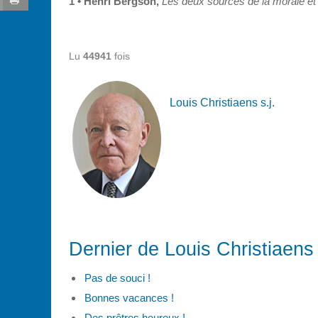
1 • Henri Bergson,
Les deux sources de la morale et d
Lu
44941
fois
Louis Christiaens s.j.
Dernier de Louis Christiaens 
Pas de souci !
Bonnes vacances !
Des prêtres heureux !