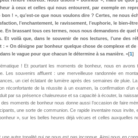
ur à ceux et celles qui nous entourent, par exemple en repre
de bon ! », qu’est-ce que nous voulons dire ? Certes, ne nous é
tisfaction, l’enchantement, le ravissement, l’euphorie, le bien-être
place. En brassant tous ces termes, nous nous demandons de quel t
. Et voilà que, dans le souvenir de nos lectures, l’une des ré
rit : « On désigne par bonheur quelque chose de complexe et de
 dans le vague pour que chacun le détermine à sa manière. »[
1
]
lématique ! Et pourtant les moments de bonheur, nous en avons t
e. Les souvenirs affluent : une merveilleuse randonnée en mont
ances, un ciel éclatant de lumière après des semaines de pluie. La 
n réconfortante de la réussite à un examen, la confirmation d’un e
uit par sa présence chaleureuse et sa capacité à écouter, la naissa
ion des moments de bonheur nous donne aussi l’occasion de faire mé
cipants, une sorte de communion. Ce rapide inventaire nous invite, en
bonheur », sur les belles heures déjà vécues et celles auxquelles no
ant une autre tonalité qui ne nous est pas inconnue. Ainsi nous en con