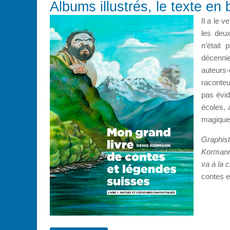
Albums illustrés, le texte e
Il a le 
les deux
n’était
décennie
auteurs-
raconteu
pas évid
écoles, 
magique
Graphist
Kormann 
va à la c
contes e