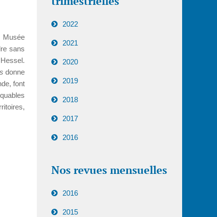
trimestrielles
2022
 Musée
2021
dre sans
 Hessel.
2020
es
donne
2019
de, font
rquables
2018
itoires,
2017
2016
Nos revues mensuelles
2016
2015