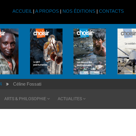
ACCUEIL
|
A PROPOS
|
NOS ÉDITIONS
|
CONTACTS
4
Céline Fossati
ARTS & PHILOSOPHIE
ACTUALITES