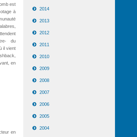
homb est
2014
 otage à
munauté
2013
alabres,
2012
ttendent
tre- du
2011
il vient
ashback,
2010
vant, en
2009
2008
2007
2006
2005
2004
cteur en