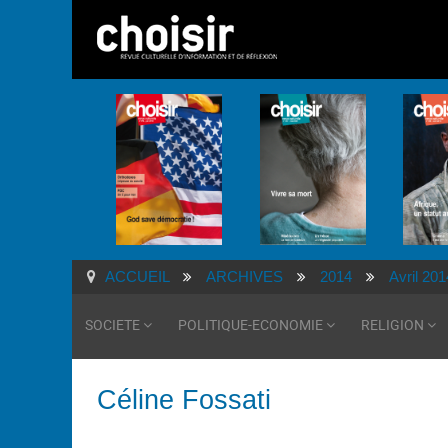
ACCUEIL
ARCHIVES
2014
Avril 201
SOCIETE
POLITIQUE-ECONOMIE
RELIGION
Céline Fossati