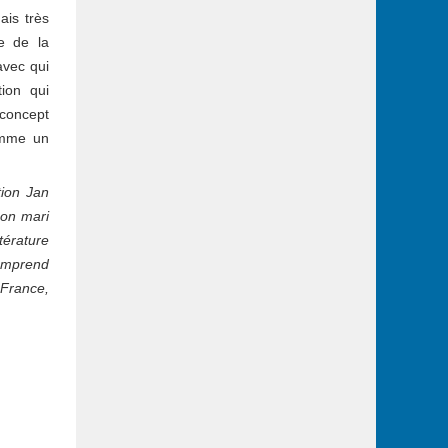
ais très
te de la
avec qui
tion qui
 concept
omme un
tion Jan
son mari
térature
comprend
 France,