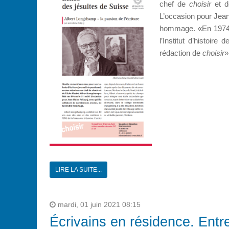
chef de
choisir
et de
L’occasion pour Jean
hommage. «En 1974, A
l’Institut d’histoi
rédaction de
choisir
»
LIRE LA SUITE...
mardi, 01 juin 2021 08:15
Écrivains en résidence. Entr