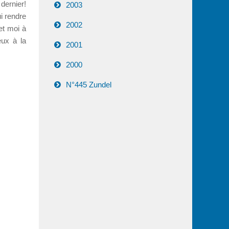
dernier!
2003
i rendre
2002
 et moi à
eux à la
2001
2000
N°445 Zundel