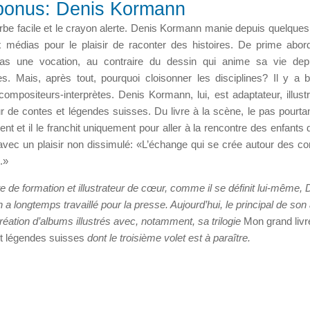
n bonus: Denis Kormann
verbe facile et le crayon alerte. Denis Kormann manie depuis quel­que
 médias pour le plaisir de raconter des histoires. De prime abord
 pas une vocation, au contraire du dessin qui anime sa vie dep
s. Mais, après tout, pourquoi cloisonner les disciplines? Il y a 
compositeurs-interprètes. Denis Kormann, lui, est adaptateur, illustr
r de contes et légendes suisses. Du livre à la scène, le pas pourtant
ent et il le franchit uniquement pour aller à la rencontre des enfants 
avec un plaisir non dissimulé: «L’échange qui se crée autour des co
.»
e de formation et illustrateur de cœur, comme il se définit lui-même, 
a longtemps travaillé pour la presse. Aujourd’hui, le principal de son 
réation d’albu
ms illustrés avec, notamment, sa trilogie
Mon grand livr
t légendes suisses
dont le troisième volet est à paraître.