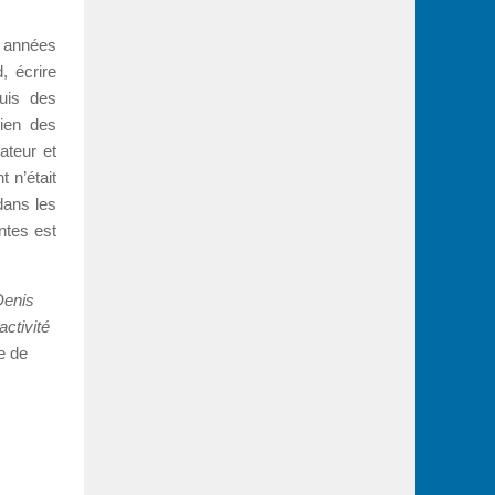
s années
, écrire
uis des
bien des
ateur et
 n’était
dans les
ntes est
Denis
activité
e de