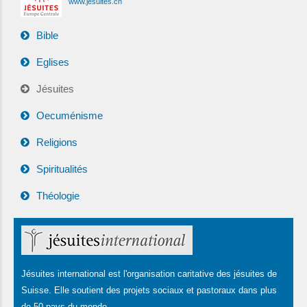
www.jesuites.ch
Bible
Eglises
Jésuites
Oecuménisme
Religions
Spiritualités
Théologie
Jésuites international est l'organisation caritative des jésuites de
Suisse. Elle soutient des projets sociaux et pastoraux dans plus
de 50 pays du monde.