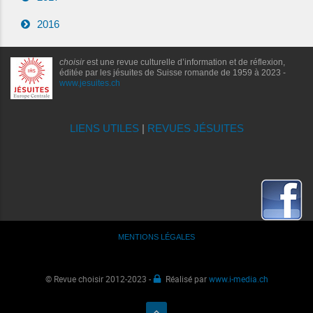
2016
choisir
est une revue culturelle d’information et de réflexion,
éditée par les jésuites de Suisse romande de 1959 à 2023 -
www.jesuites.ch
LIENS UTILES
|
REVUES JÉSUITES
MENTIONS LÉGALES
© Revue choisir 2012-2023 -
Réalisé par
www.i-media.ch