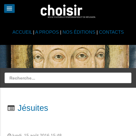
ACCUEIL
|
A PROPOS
|
NOS ÉDITIONS
|
CONTACTS
Jésuites
lundi, 15 août 2016 15:48