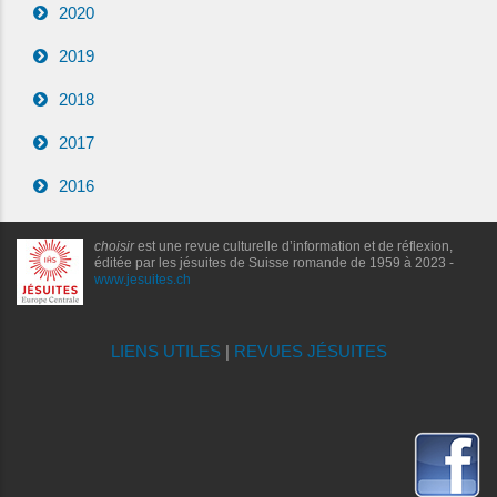
2020
2019
2018
2017
2016
choisir
est une revue culturelle d’information et de réflexion,
éditée par les jésuites de Suisse romande de 1959 à 2023 -
www.jesuites.ch
LIENS UTILES
|
REVUES JÉSUITES