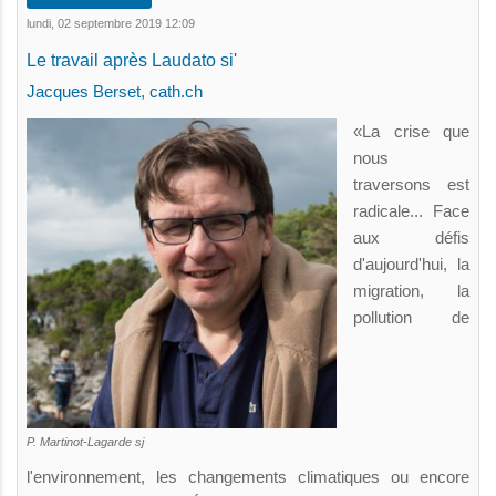
lundi, 02 septembre 2019 12:09
Le travail après Laudato si'
Jacques Berset, cath.ch
«La crise que
nous
traversons est
radicale... Face
aux défis
d'aujourd'hui, la
migration, la
pollution de
P. Martinot-Lagarde sj
l'environnement, les changements climatiques ou encore