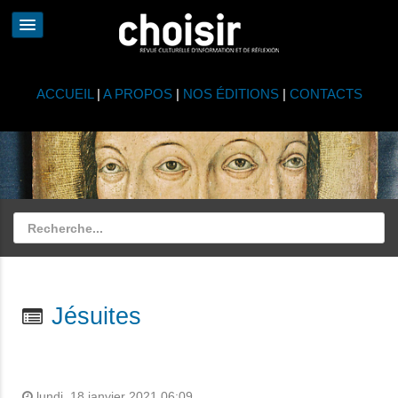
ACCUEIL
|
A PROPOS
|
NOS ÉDITIONS
|
CONTACTS
Jésuites
lundi, 18 janvier 2021 06:09