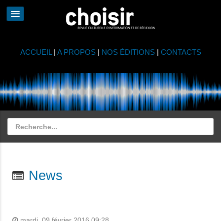
ACCUEIL
|
A PROPOS
|
NOS ÉDITIONS
|
CONTACTS
News
mardi, 09 février 2016 09:28