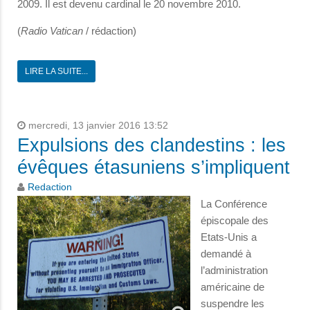
2009. Il est devenu cardinal le 20 novembre 2010.
(
Radio Vatican
/ rédaction)
LIRE LA SUITE...
mercredi, 13 janvier 2016 13:52
Expulsions des clandestins : les
évêques étasuniens s’impliquent
Redaction
La Conférence
épiscopale des
Etats-Unis a
demandé à
l’administration
américaine de
suspendre les