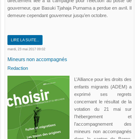
directement liée à la campagne pour l’élection au poste de
gouverneur, que Basuki Tjahaja Purnama a perdue en avril. Il
demeure cependant gouverneur jusqu’en octobre.
LIRE LA SUITE...
mardi, 23 mai 2017 09:02
Mineurs non accompagnés
Redaction
L’Alliance pour les droits des
enfants migrants (ADEM) a
exprimé ses regrets
concernant le résultat de la
votation du 21 mai sur
l’hébergement et
l’accompagnement des
mineurs non accompagnés
dans le canton de Berne.