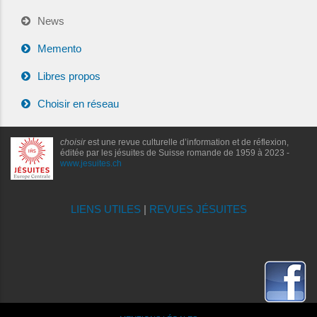
News
Memento
Libres propos
Choisir en réseau
choisir
est une revue culturelle d’information et de réflexion,
éditée par les jésuites de Suisse romande de 1959 à 2023 -
www.jesuites.ch
LIENS UTILES
|
REVUES JÉSUITES