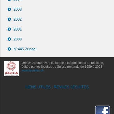
2003
2002
2001
2000
N°445 Zundel
choisir
est une revue culturelle d’information et de réflexion,
éditée par les jésuites de Suisse romande de 1959 à 2023 -
www.jesuites.ch
LIENS UTILES
|
REVUES JÉSUITES