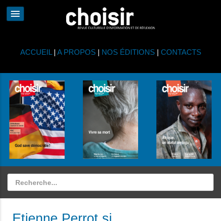
ACCUEIL
|
A PROPOS
|
NOS ÉDITIONS
|
CONTACTS
Etienne Perrot sj