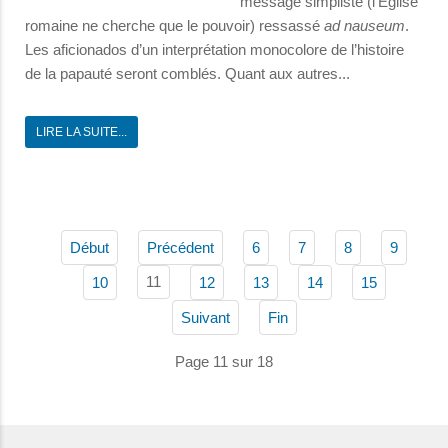
message simpliste (l’Église
romaine ne cherche que le pouvoir) ressassé
ad nauseum
.
Les aficionados d’un interprétation monocolore de l’histoire
de la papauté seront comblés. Quant aux autres...
LIRE LA SUITE...
Début
Précédent
6
7
8
9
11
10
12
13
14
15
Suivant
Fin
Page 11 sur 18