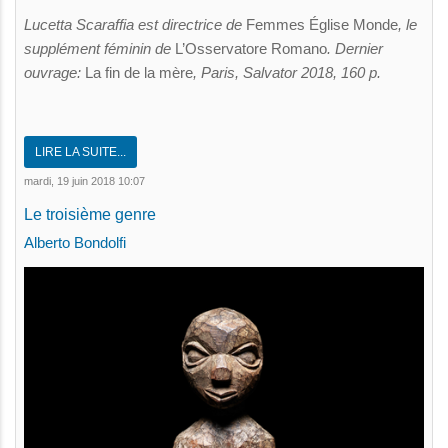
Lucetta Scaraffia est directrice de
Femmes Église Monde
, le
supplément féminin de
L’Osservatore Romano
. Dernier
ouvrage:
La fin de la mère
, Paris, Salvator 2018, 160 p.
LIRE LA SUITE...
mardi, 19 juin 2018 10:07
Le troisième genre
Alberto Bondolfi