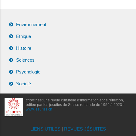
Environnement
Ethique
Histoire
Sciences
Psychologie
Société
choisir
est une revue culturelle d’information et de réflexion,
éditée par les jésuites de Suisse romande de 1959 à 2023 -
www.jesuites.ch
LIENS UTILES
|
REVUES JÉSUITES