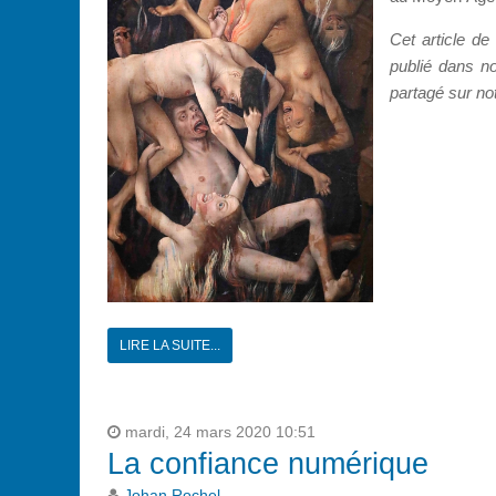
Cet article d
publié dans n
partagé sur not
LIRE LA SUITE...
mardi, 24 mars 2020 10:51
La confiance numérique
Johan Rochel