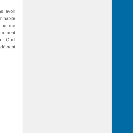
s avoir
’habite
e ne me
e moment
er. Quel
ondément
?