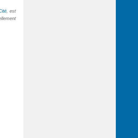
Cité
, est
ellement