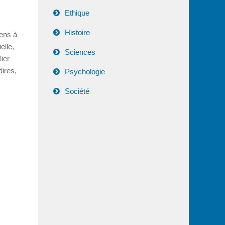
Ethique
Histoire
sens à
elle,
Sciences
ier
dires,
Psychologie
Société