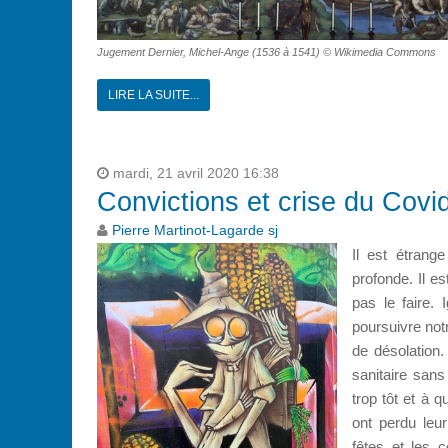
Jugement Dernier, Michel-Ange (1536 à 1541) © Wikimedia Commons
LIRE LA SUITE...
mardi, 21 avril 2020 16:38
Convictions et crise du Covi
Pierre Martinot-Lagarde sj
Il est étrang
profonde. Il e
pas le faire. 
poursuivre not
de désolation
sanitaire sans
trop tôt et à 
ont perdu leu
fêtes et les 