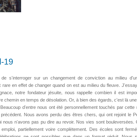
d-19
e de s'interroger sur un changement de conviction au milieu d'u
st rare en effet de changer quand on est au milieu du fleuve. J'essa
Ignace, notre fondateur jésuite, nous rappelle combien il est impo
re chemin en temps de désolation. Or, à bien des égards, c'est là une
. Beaucoup d'entre nous ont été personnellement touchés par cett
 précédent. Nous avons perdu des êtres chers, qui ont rejoint le P
qui nous n'avons pas pu dire au revoir. Nos vies sont bouleversées. 
r emploi, partiellement voire complètement. Des écoles sont ferm
célébrations ne sont possibles que dans un format réduit. Nou