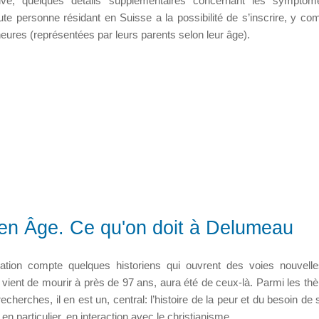
tive, quelques détails supplémentaires concernant les symptôm
e personne résidant en Suisse a la possibilité de s’inscrire, y com
ures (représentées par leurs parents selon leur âge).
yen Âge. Ce qu'on doit à Delumeau
tion compte quelques historiens qui ouvrent des voies nouvell
vient de mourir à près de 97 ans, aura été de ceux-là. Parmi les th
echerches, il en est un, central: l’histoire de la peur et du besoin de 
 particulier, en interaction avec le christianisme.