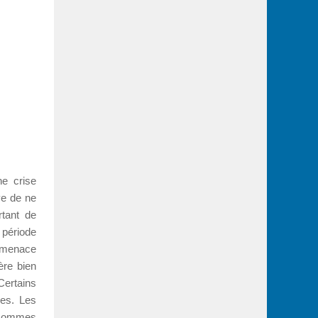
ne crise
ye de ne
rtant de
 période
e menace
ère bien
Certains
ées. Les
s sommes