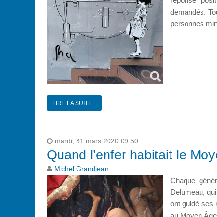
réponse posi
demandés. Tout
personnes mine
LIRE LA SUITE...
mardi, 31 mars 2020 09:50
Quand l’enfer habitait le Mo
Michel Grandjean
Chaque généra
Delumeau, qui 
ont guidé ses r
au Moyen Âge en