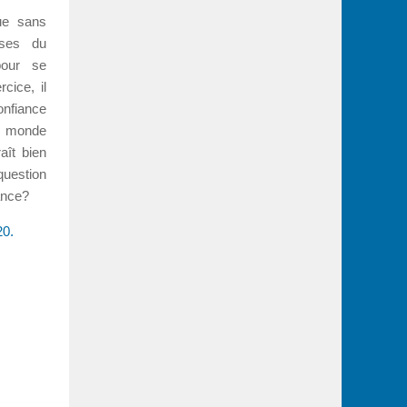
ue sans
ises du
pour se
cice, il
confiance
le monde
aît bien
question
ance?
20.