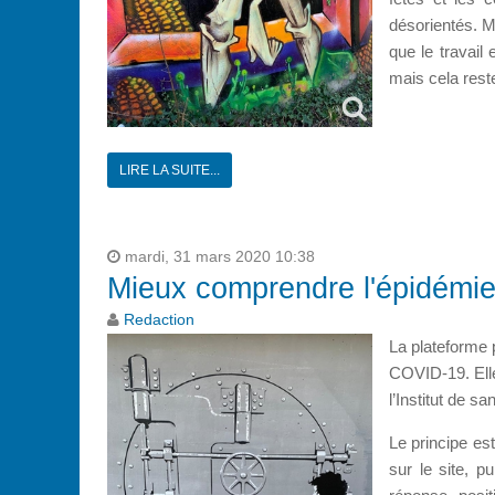
désorientés. Ma
que le travail 
mais cela reste
LIRE LA SUITE...
mardi, 31 mars 2020 10:38
Mieux comprendre l'épidémie
Redaction
La plateforme 
COVID-19. Elle
l’Institut de s
Le principe es
sur le site, 