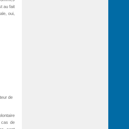
 au fait
ale, oui,
teur de
lontaire
n cas de