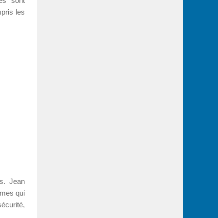
es sont
pris les
es. Jean
èmes qui
sécurité,