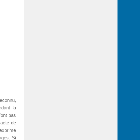
reconnu,
ndant la
’ont pas
’acte de
’exprime
ages. Si