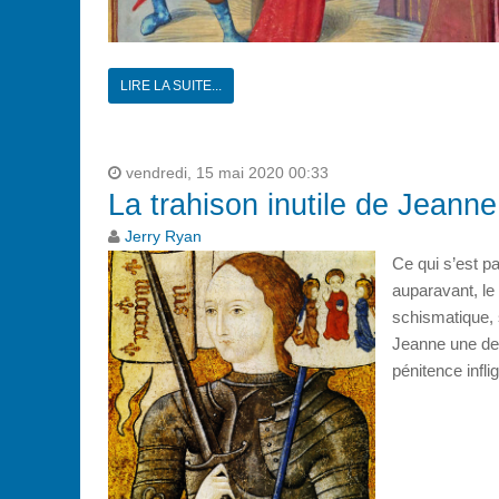
LIRE LA SUITE...
vendredi, 15 mai 2020 00:33
La trahison inutile de Jeanne
Jerry Ryan
Ce qui s’est pa
auparavant, le
schismatique, 
Jeanne une der
pénitence infli