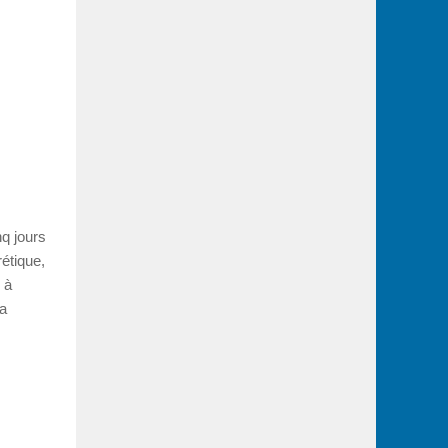
nq jours
étique,
 à
la