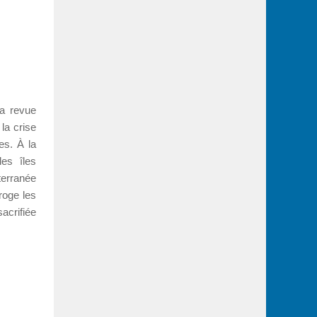
la revue
la crise
es. À la
les îles
terranée
roge les
acrifiée