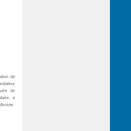
ation de
ondateur
utre de
laire, a
divisée.