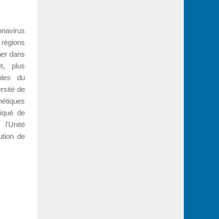
onavirus
égions
her dans
, plus
bles du
rsité de
nétiques
niqué de
l'Unité
ution de