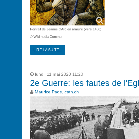
Portrait de Jeanne d'Arc en armure (vers 1450)
© Wikimedia Common
LIRE LA SUITE...
lundi, 11 mai 2020 11:20
2e Guerre: les fautes de l'Eg
Maurice Page, cath.ch