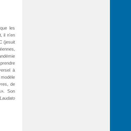
 que les
 il n'en
 (jesuit
éennes,
pandémie
 prendre
ersel à
e modèle
vres, de
es». Son
Laudato