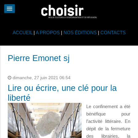
ACCUEIL
|
A PROPOS
|
NOS ÉDITIONS
|
CONTACTS
Pierre Emonet sj
dimanche, 27 juin 2021 06:54
Lire ou écrire, une clé pour la
liberté
Le confinement a été
bénéfique pour
l’activité littéraire. En
dépit de la fermeture
des librairies, la