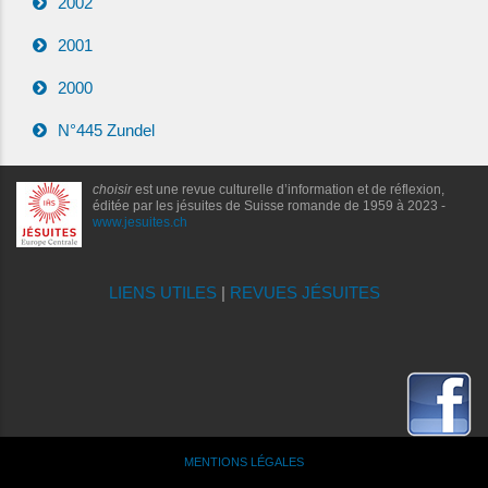
2002
2001
2000
N°445 Zundel
choisir
est une revue culturelle d’information et de réflexion,
éditée par les jésuites de Suisse romande de 1959 à 2023 -
www.jesuites.ch
LIENS UTILES
|
REVUES JÉSUITES
MENTIONS LÉGALES