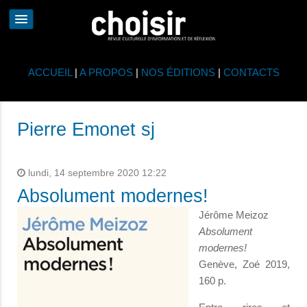
ACCUEIL
|
A PROPOS
|
NOS ÉDITIONS
|
CONTACTS
Pierre Emonet sj
lundi, 14 septembre 2020 12:22
Absolument modernes!
Jérôme Meizoz
Absolument
modernes!
Genève, Zoé 2019,
160 p.