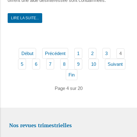
offrent une aide désintéressée sont condamnées.
LIRE LA SUITE...
4
Début
Précédent
1
2
3
5
6
7
8
9
10
Suivant
Fin
Page 4 sur 20
Nos revues trimestrielles