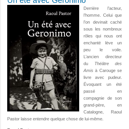
Un été avec Geronimo
Derrière l’acteur,
l’homme. Celui que
l’on devinait caché
sous les nombreux
rôles qui nous ont
enchanté lève un
peu le voile.
L’ancien directeur
du
Théâtre des
Amis
à Carouge se
livre avec pudeur.
Évoquant un été
passé en
compagnie de son
grand-père, en
Catalogne, Raoul
Pastor laisse entendre quelque chose de lui-même.