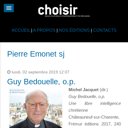
ACCUEIL
|
A PROPOS
|
NOS ÉDITIONS
|
CONTACTS
Pierre Emonet sj
lundi, 02 septembre 2019 12:07
Guy Bedouelle, o.p.
Michel Jacquet
(dir.)
Guy Bedouelle, o.p.
Une libre intelligence
chrétienne
Châteauneuf-sur-Charente,
Frémur éditions 2017, 240