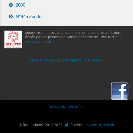
2000
N°445 Zundel
choisir
est une revue culturelle d’information et de réflexion,
éditée par les jésuites de Suisse romande de 1959 à 2023 -
www.jesuites.ch
LIENS UTILES
|
REVUES JÉSUITES
MENTIONS LÉGALES
© Revue choisir 2012-2023 -
Réalisé par
www.i-media.ch