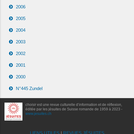
2006
2005
2004
2003
2002
2001
2000
N°445 Zundel
choisir
est une revue culturelle d’information et de réflexion,
éditée par les jésuites de Suisse romande de 1959 à 2023 -
www.jesuites.ch
LIENS UTILES
|
REVUES JÉSUITES