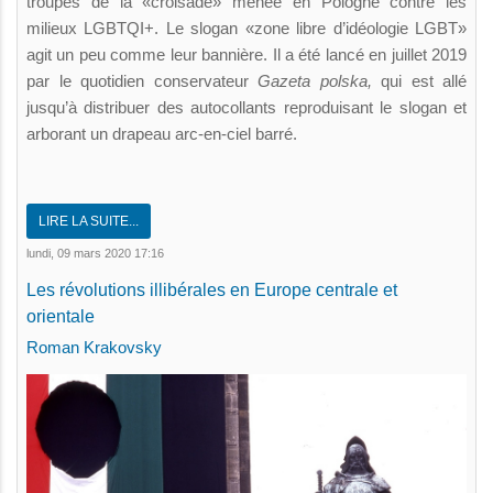
troupes de la «croisade» menée en Pologne contre les
milieux LGBTQI+. Le slogan «zone libre d’idéologie LGBT»
agit un peu comme leur bannière. Il a été lancé en juillet 2019
par le quotidien conservateur
Gazeta polska,
qui est allé
jusqu’à distribuer des autocollants reproduisant le slogan et
arborant un drapeau arc-en-ciel barré.
LIRE LA SUITE...
lundi, 09 mars 2020 17:16
Les révolutions illibérales en Europe centrale et
orientale
Roman Krakovsky