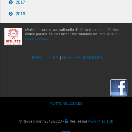
2017
2016
choisir
est une revue culturelle d’information et de réflexion,
éditée par les jésuites de Suisse romande de 1959 à 2023 -
www.jesuites.ch
LIENS UTILES
|
REVUES JÉSUITES
MENTIONS LÉGALES
© Revue choisir 2012-2023 -
Réalisé par
www.i-media.ch