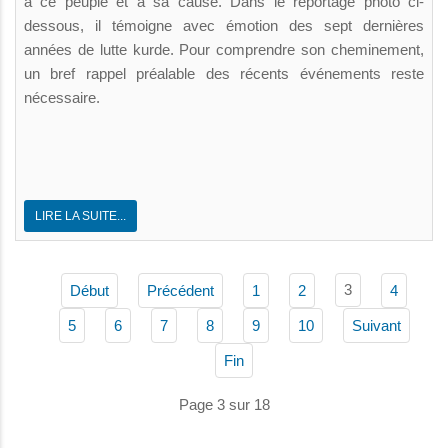
à ce peuple et à sa cause. Dans le reportage photo ci-
dessous, il témoigne avec émotion des sept dernières
années de lutte kurde. Pour comprendre son cheminement,
un bref rappel préalable des récents événements reste
nécessaire.
LIRE LA SUITE...
3
Début
Précédent
1
2
4
5
6
7
8
9
10
Suivant
Fin
Page 3 sur 18