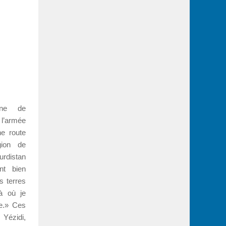
nne de
 l’armée
e route
gion de
rdistan
ent bien
s terres
là où je
le.» Ces
Yézidi,