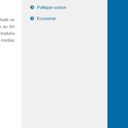
Politique suisse
Economie
étude se
le au
No
traduira
s médias