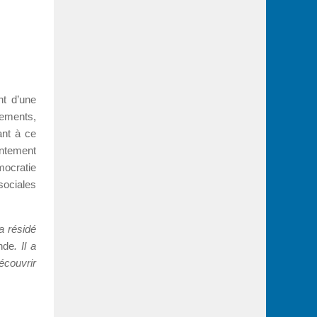
nt d’une
nements,
ant à ce
entement
mocratie
 sociales
a résidé
nde
. Il a
écouvrir