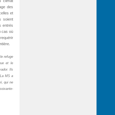
 climat
mage des
elles et
s soient
 entrés
u cas où
requérir
ntière.
le refuge
que et le
ador. Ils
. La MS a
i, qui ne
soixante-