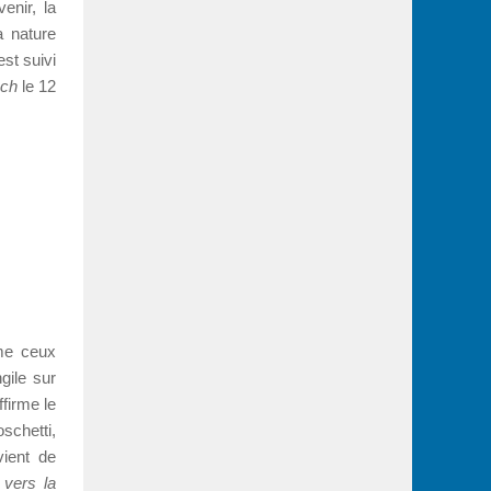
enir, la
la nature
est suivi
.ch
le 12
me ceux
gile sur
ffirme le
schetti,
ient de
 vers la