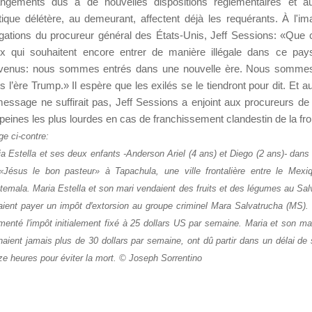
ngements dus à de nouvelles dispositions réglementaires et au
itique délétère, au demeurant, affectent déjà les requérants. À l'i
égations du procureur général des États-Unis, Jeff Sessions: «Que c
x qui souhaitent encore entrer de manière illégale dans ce pay
venus: nous sommes entrés dans une nouvelle ère. Nous sommes
s l’ère Trump.» Il espère que les exilés se le tiendront pour dit. Et a
message ne suffirait pas, Jeff Sessions a enjoint aux procureurs de 
 peines les plus lourdes en cas de franchissement clandestin de la fro
e ci-contre:
a Estella et ses deux enfants -Anderson Ariel (4 ans) et Diego (2 ans)- dans 
«Jésus le bon pasteur» à Tapachula, une ville frontalière entre le Mexi
emala. Maria Estella et son mari vendaient des fruits et des légumes au Salv
aient payer un impôt dꞌextorsion au groupe criminel Mara Salvatrucha (MS)
enté l'impôt initialement fixé à 25 dollars US par semaine. Maria et son mar
aient jamais plus de 30 dollars par semaine, ont dû partir dans un délai de 
e heures pour éviter la mort. © Joseph Sorrentino