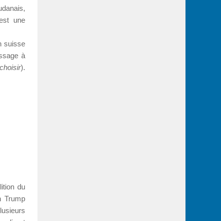
udanais,
est une
n suisse
ssage à
choisir
).
ition du
on Trump
lusieurs