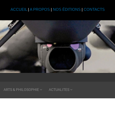
ACCUEIL
|
A PROPOS
|
NOS ÉDITIONS
|
CONTACTS
ARTS & PHILOSOPHIE
ACTUALITES