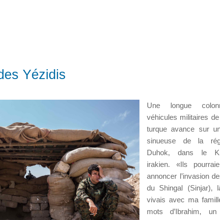
 des Yézidis
Une longue colo
véhicules militaires de
turque avance sur un
sinueuse de la ré
Duhok, dans le Ku
irakien. «Ils pourrai
annoncer l’invasion de
du Shingal (Sinjar), 
vivais avec ma famil
mots d’Ibrahim, un 