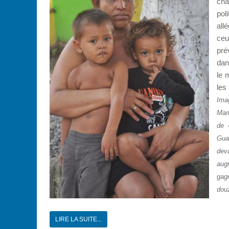
cha
pol
all
ceu
pré
dan
le 
les
Imag
Mari
de 
Guat
dev
augm
gagn
douz
LIRE LA SUITE...