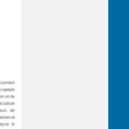
décembre
capitale
on et de
cialiste
aus, de
atriarcal
alyse le