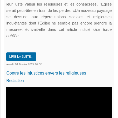
leur juste valeur les religieuses et les consacrées, l’Église
serait peut-être en train de les perdre. «Un nouveau paysage
se dessine, aux répercussions sociales et religieuses
inquiétantes dont l’Église ne semble pas encore prendre la
mesure», écrivait-elle dans cet article intitulé
Une force
oubliée.
LIRE LA SUITE...
mardi, 01 février 2022 07:35
Contre les injustices envers les religieuses
Redaction