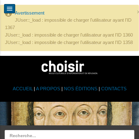
Avertissement
JUser::_load : impossible de charger l'utilisateur ayant l'ID
1367
JUser::_load : impossible de charger l'utilisateur ayant l'ID 1360
JUser::_load : impossible de charger l'utilisateur ayant l'ID 1358
ACCUEIL
|
A PROPOS
|
NOS ÉDITIONS
|
CONTACTS