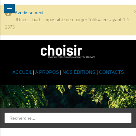
Avertissement
JUser::_load : impossible de charger l'utilisateur ayant l'ID
1373
ACCUEIL
|
A PROPOS
|
NOS ÉDITIONS
|
CONTACTS