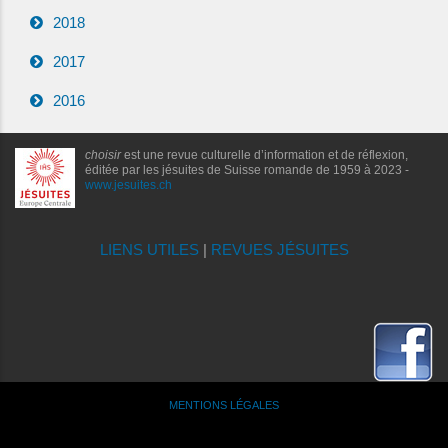
2018
2017
2016
choisir
est une revue culturelle d’information et de réflexion,
éditée par les jésuites de Suisse romande de 1959 à 2023 -
www.jesuites.ch
LIENS UTILES
|
REVUES JÉSUITES
MENTIONS LÉGALES