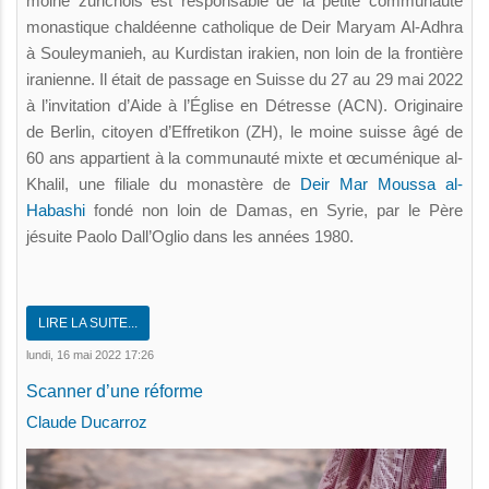
moine zurichois est responsable de la petite communauté
monastique chaldéenne catholique de Deir Maryam Al-Adhra
à Souleymanieh, au Kurdistan irakien, non loin de la frontière
iranienne. Il était de passage en Suisse du 27 au 29 mai 2022
à l’invitation d’Aide à l’Église en Détresse (ACN). Originaire
de Berlin, citoyen d’Effretikon (ZH), le moine suisse âgé de
60 ans appartient à la communauté mixte et œcuménique al-
Khalil, une filiale du monastère de
Deir Mar Moussa al-
Habashi
fondé non loin de Damas, en Syrie, par le Père
jésuite Paolo Dall’Oglio dans les années 1980.
LIRE LA SUITE...
lundi, 16 mai 2022 17:26
Scanner d’une réforme
Claude Ducarroz