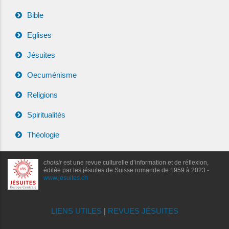
Bible
Eglises
Jésuites
Oecuménisme
Religions
Spiritualités
Théologie
choisir
est une revue culturelle d’information et de réflexion,
éditée par les jésuites de Suisse romande de 1959 à 2023 -
www.jesuites.ch
LIENS UTILES
|
REVUES JÉSUITES