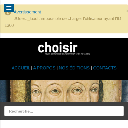
Avertissement
JUser::_load : impossible de charger l'utilisateur ayant l'ID
1360
ACCUEIL
|
A PROPOS
|
NOS ÉDITIONS
|
CONTACTS