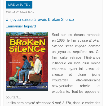
LIRE LA SUITE...
jeudi, 15 avril 2021 11:41
Un joyau suisse à revoir: Broken Silence
Emmanuel Tagnard
Sorti sur les écrans romands
en 1996, le film suisse
Broken
Silence
s’est imposé comme
un joyau du septième art. Ce
film culte retrace l’itinérance
initiatique en Inde d’un moine
chartreux ayant fait vœux de
silence et d’une jeune
«routarde» afro-américaine
new-yorkaise rebelle et
exubérante. Tout les oppose et
pourtant...
Le film sera projeté
dimanche 9 mai, à 17h,
dans le cadre des