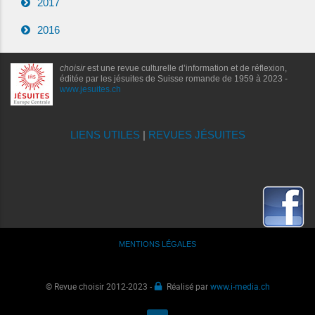
2017
2016
choisir
est une revue culturelle d’information et de réflexion,
éditée par les jésuites de Suisse romande de 1959 à 2023 -
www.jesuites.ch
LIENS UTILES
|
REVUES JÉSUITES
MENTIONS LÉGALES
© Revue choisir 2012-2023 -
Réalisé par
www.i-media.ch