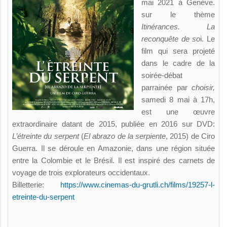
mai 2021 à Genève.
sur le thème
Itinérances. La
reconquête de so
i. Le
film qui sera projeté
dans le cadre de la
soirée-débat
parrainée par
choisir,
samedi 8 mai à 17h,
est une œuvre
extraordinaire datant de 2015, publiée en 2016 sur DVD:
L’étreinte du serpent
(
El abrazo de la serpiente
, 2015) de Ciro
Guerra. Il se déroule en Amazonie, dans une région située
entre la Colombie et le Brésil. Il est inspiré des carnets de
voyage de trois explorateurs occidentaux.
Billetterie:
https://www.cinemas-du-grutli.ch/films/19257-l-
etreinte-du-serpent