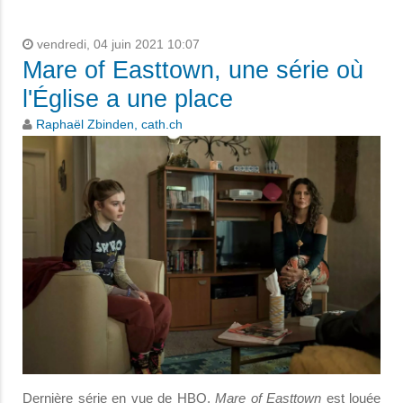
vendredi, 04 juin 2021 10:07
Mare of Easttown, une série où
l'Église a une place
Raphaël Zbinden, cath.ch
Dernière série en vue de HBO,
Mare of Easttown
est louée