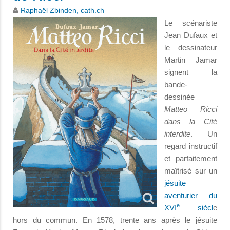
Raphaël Zbinden, cath.ch
Le scénariste
Jean Dufaux et
le dessinateur
Martin Jamar
signent la
bande-
dessinée
Matteo Ricci
dans la Cité
interdite
. Un
regard instructif
et parfaitement
maîtrisé sur un
jésuite
aventurier du
e
XVI
siècl
e
hors du commun. En 1578, trente ans après le jésuite