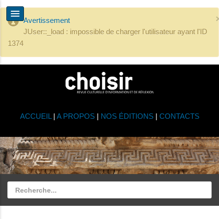
Avertissement
JUser::_load : impossible de charger l'utilisateur ayant l'ID
1374
ACCUEIL
|
A PROPOS
|
NOS ÉDITIONS
|
CONTACTS