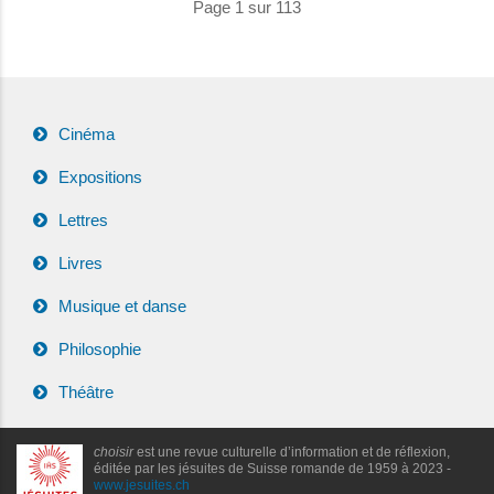
Page 1 sur 113
Cinéma
Expositions
Lettres
Livres
Musique et danse
Philosophie
Théâtre
choisir
est une revue culturelle d’information et de réflexion,
éditée par les jésuites de Suisse romande de 1959 à 2023 -
www.jesuites.ch