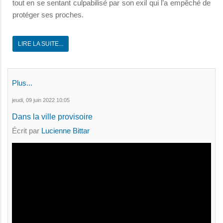
tout en se sentant culpabilisé par son exil qui l’a empêché de
protéger ses proches.
LIRE LA SUITE...
Plus...
jeudi, 09 juin 2022 10:05
Dans la ville provisoire
Écrit par
Lucienne Bittar