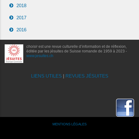
2018
2017
2016
choisir
est une revue culturelle d’information et de réflexion,
éditée par les jésuites de Suisse romande de 1959 à 2023 -
www.jesuites.ch
LIENS UTILES
|
REVUES JÉSUITES
MENTIONS LÉGALES